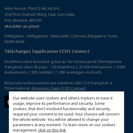
Ador House, Plot/CS No.34, 6-K,
2nd Floor, Dubash Marg, Opp. Lion Gate,
Fort, Mumbai-400 001
(Accéder au plan)
Délégation : Délégations : New Delhi, Chennai, Bangalore, Pune,
Hyderabad
Téléchargez l’application CCIFI Connect
Accélérez votre business grâce au 1er réseau privé d'entreprises
françaises dans 95 pays : 120 chambres | 33 000 entreprises | 4 000
événements | 300 comités | 1 200 avantages exclusifs
Réservée exclusivement aux membres des CCI Françaises à
l'International,
découvrez l'app CCIFI Connect
.
Our website uses cookies and others trackers to ease it
usage, improve its performance and security. Some
cookies, that don't involved functionnality and security,
required your consent to be used. Your choices will concern
the whole website. You will be allowed to change your
parameters at any moment. To learn more on our cookies
management,
click on this link
.