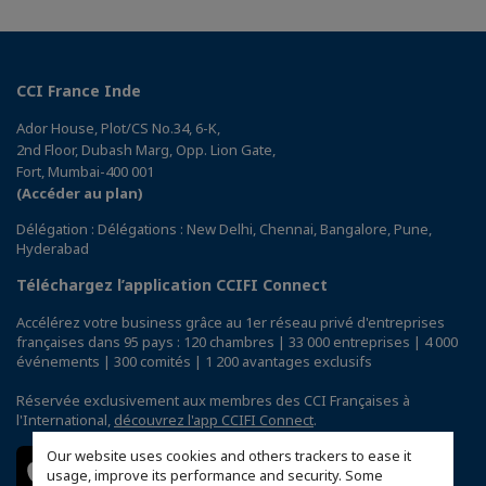
CCI France Inde
Ador House, Plot/CS No.34, 6-K,
2nd Floor, Dubash Marg, Opp. Lion Gate,
Fort, Mumbai-400 001
(Accéder au plan)
Délégation : Délégations : New Delhi, Chennai, Bangalore, Pune,
Hyderabad
Téléchargez l’application CCIFI Connect
Accélérez votre business grâce au 1er réseau privé d'entreprises
françaises dans 95 pays : 120 chambres | 33 000 entreprises | 4 000
événements | 300 comités | 1 200 avantages exclusifs
Réservée exclusivement aux membres des CCI Françaises à
l'International,
découvrez l'app CCIFI Connect
.
Our website uses cookies and others trackers to ease it
usage, improve its performance and security. Some