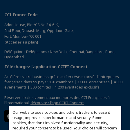
CCI France Inde
Ador House, Plot/CS No.34, 6-K,
2nd Floor, Dubash Marg, Opp. Lion Gate,
Fort, Mumbai-400 001
(Accéder au plan)
Délégation : Délégations : New Delhi, Chennai, Bangalore, Pune,
Hyderabad
Téléchargez l’application CCIFI Connect
Accélérez votre business grâce au 1er réseau privé d'entreprises
françaises dans 95 pays : 120 chambres | 33 000 entreprises | 4 000
événements | 300 comités | 1 200 avantages exclusifs
Réservée exclusivement aux membres des CCI Françaises à
l'International,
découvrez l'app CCIFI Connect
.
Our website uses cookies and others trackers to ease it
usage, improve its performance and security. Some
cookies, that don't involved functionnality and security,
required your consent to be used. Your choices will concern