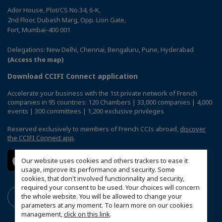
Ador House, Plot/CS No.34, 6-K,
2nd Floor, Dubash Marg, Opp. Lion Gate,
Fort, Mumbai-400 001
Delegations: New Delhi, Chennai, Bengaluru, Pune, Hyderabad
(Access the map)
Download CCIFI Connect application
Accelerate your business with the 1st private network of French
companies in 95 countries: 120 Chambers | 33,000 companies | 4,000
events | 300 committees | 1,200 exclusive privileges
Reserved exclusively to members of French CCIs abroad,
discover
the CCIFI Connect app
.
Our website uses cookies and others trackers to ease it
usage, improve its performance and security. Some
cookies, that don't involved functionnality and security,
required your consent to be used. Your choices will concern
the whole website. You will be allowed to change your
parameters at any moment. To learn more on our cookies
management,
click on this link
.