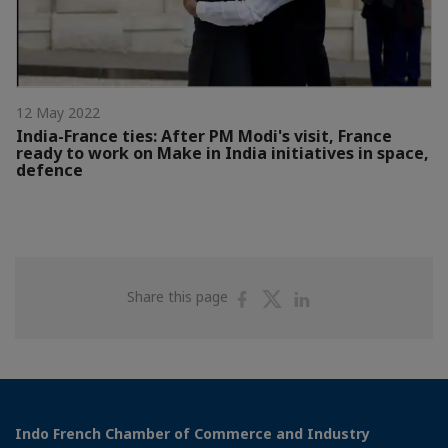
12 May 2022
India-France ties: After PM Modi's visit, France
ready to work on Make in India initiatives in space,
defence
Share
Share
Share
Share this page
on
on
on
Facebook
Twitter
Linkedin
Indo French Chamber of Commerce and Industry