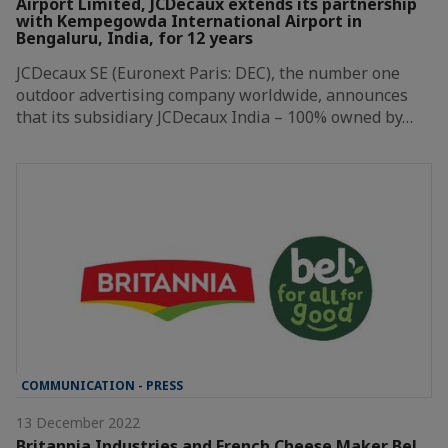
Airport Limited, JCDecaux extends its partnership
with Kempegowda International Airport in
Bengaluru, India, for 12 years
JCDecaux SE (Euronext Paris: DEC), the number one
outdoor advertising company worldwide, announces
that its subsidiary JCDecaux India – 100% owned by…
COMMUNICATION - PRESS
13 December 2022
Britannia Industries and French Cheese Maker Bel